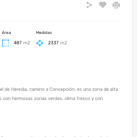
Área
Medidas
487
m2
2337
m2
el de Heredia, camino a Concepción, es una zona de alta
es con hermosas zonas verdes, clima fresco y con