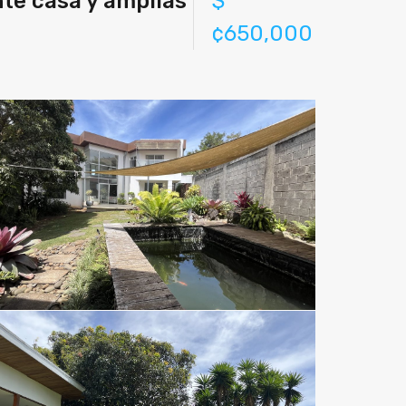
te casa y amplias
$
¢650,000