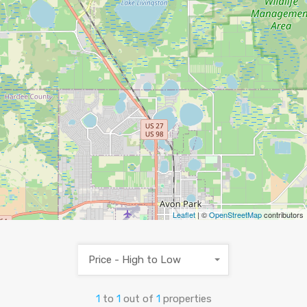
Leaflet
| ©
OpenStreetMap
contributors
Price - High to Low
1
to
1
out of
1
properties