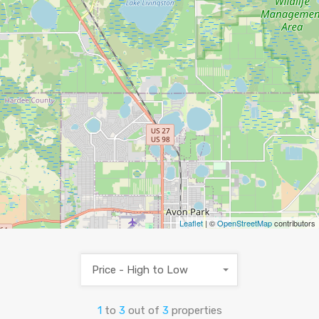
Leaflet
| ©
OpenStreetMap
contributors
Price - High to Low
1
to
3
out of
3
properties