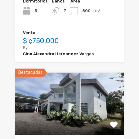
Dormitorios
Baños
Área
m2
5
800
7
Venta
$ ¢750,000
By
Gina Alexandra Hernandez Vargas
Destacadas