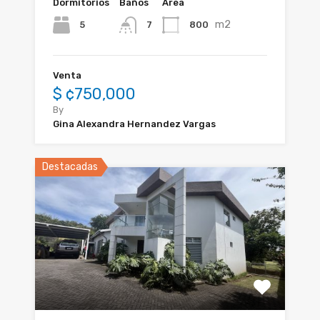
Dormitorios
Baños
Área
m2
5
800
7
Venta
$ ¢750,000
By
Gina Alexandra Hernandez Vargas
Destacadas