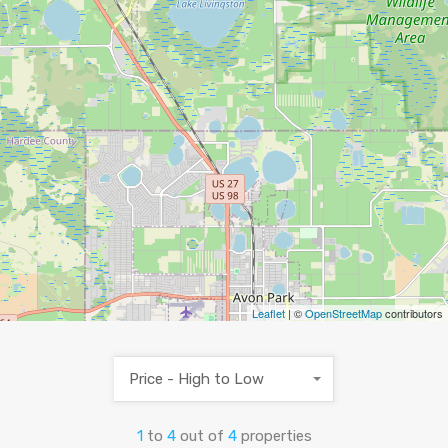
Leaflet
| ©
OpenStreetMap
contributors
Price - High to Low
1
to
4
out of
4
properties