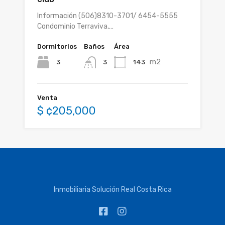
Información (506)8310-3701/ 6454-5555
Condominio Terraviva,…
Dormitorios
Baños
Área
m2
3
143
3
Venta
$ ¢205,000
Inmobiliaria Solución Real Costa Rica