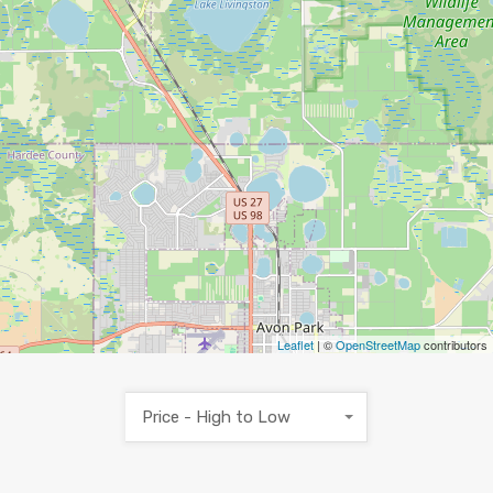
Leaflet
| ©
OpenStreetMap
contributors
Price - High to Low