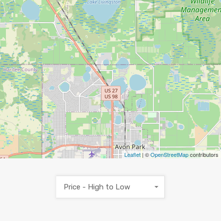
Leaflet
| ©
OpenStreetMap
contributors
Price - High to Low