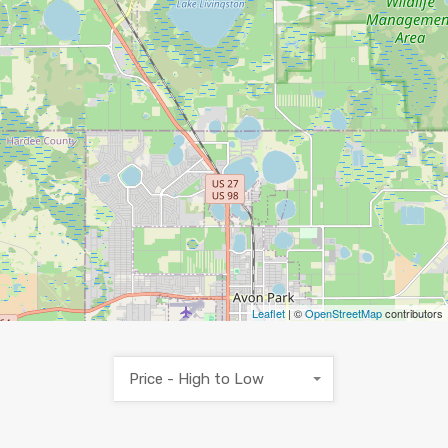
Leaflet
| ©
OpenStreetMap
contributors
Price - High to Low