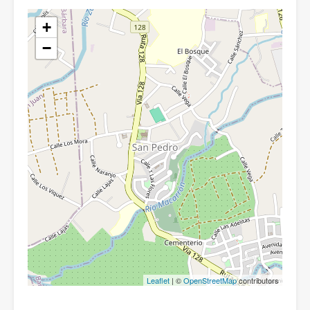
+
−
Leaflet
| ©
OpenStreetMap
contributors