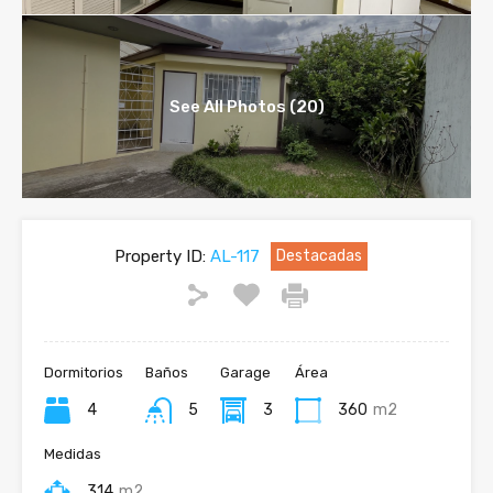
See All Photos (20)
Property ID:
AL-117
Destacadas
Dormitorios
Baños
Garage
Área
4
5
3
360
m2
Medidas
314
m2