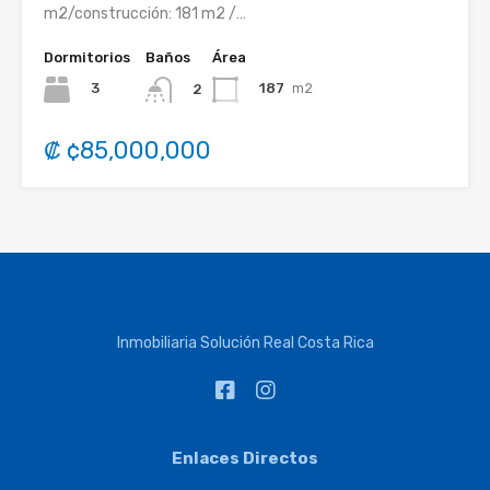
m2/construcción: 181 m2 /…
Dormitorios
Baños
Área
3
187
m2
2
₡ ¢85,000,000
Inmobiliaria Solución Real Costa Rica
Enlaces Directos